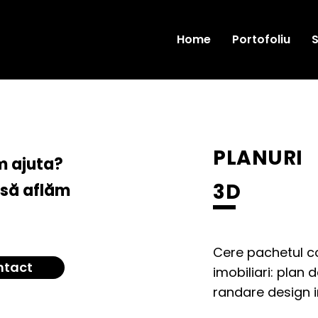
Home
Portofoliu
S
PLANURI
em ajuta?
3D
 să aflăm
Cere pachetul co
ntact
imobiliari: plan
randare design in