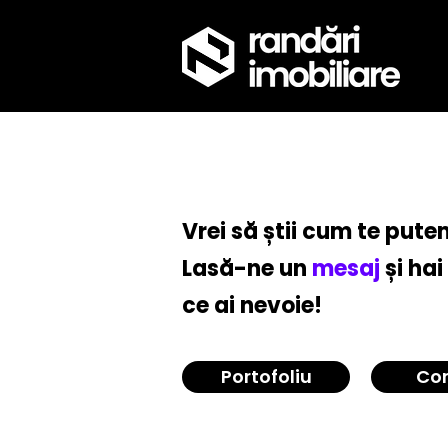
Vrei să știi cum te put
Lasă-ne un
mesaj
și hai
ce ai nevoie!
Portofoliu
Co